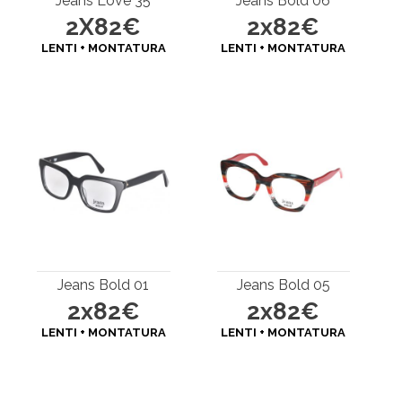
Jeans Love 35
Jeans Bold 06
2X82€
2x82€
LENTI + MONTATURA
LENTI + MONTATURA
Jeans Bold 01
Jeans Bold 05
2x82€
2x82€
LENTI + MONTATURA
LENTI + MONTATURA