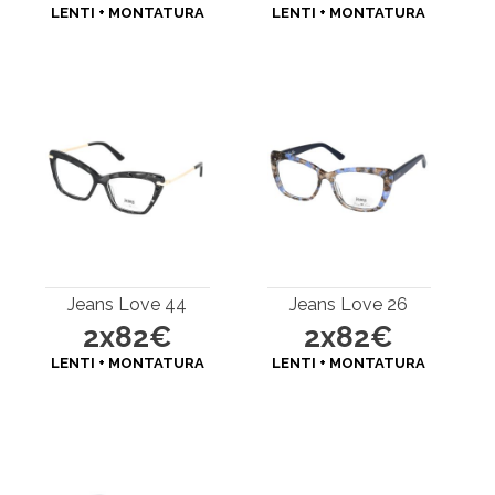
LENTI + MONTATURA
LENTI + MONTATURA
Jeans Love 44
Jeans Love 26
2x82€
2x82€
LENTI + MONTATURA
LENTI + MONTATURA