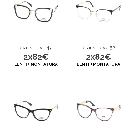
Jeans Love 49
Jeans Love 52
2x82€
2x82€
LENTI + MONTATURA
LENTI + MONTATURA