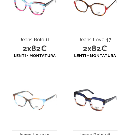
Jeans Bold 11
Jeans Love 47
2x82€
2x82€
LENTI + MONTATURA
LENTI + MONTATURA