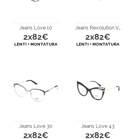
Jeans Love 10
Jeans Revolution V07
2x82€
2x82€
LENTI + MONTATURA
LENTI + MONTATURA
Jeans Love 30
Jeans Love 43
2x82€
2x82€