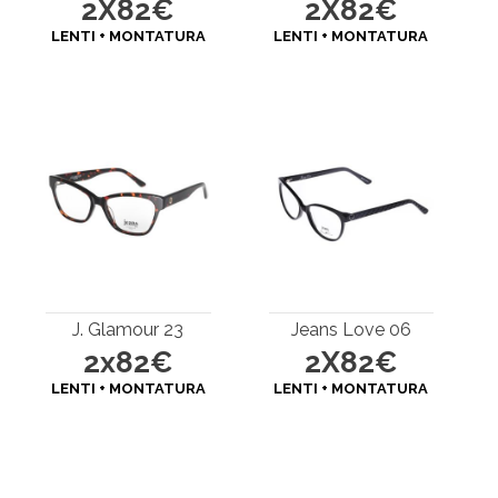
2X82€
2X82€
LENTI + MONTATURA
LENTI + MONTATURA
J. Glamour 23
Jeans Love 06
2x82€
2X82€
LENTI + MONTATURA
LENTI + MONTATURA