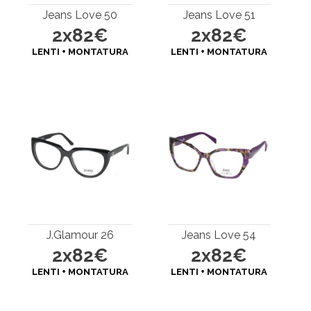
Jeans Love 50
Jeans Love 51
2x82€
2x82€
LENTI + MONTATURA
LENTI + MONTATURA
J.Glamour 26
Jeans Love 54
2x82€
2x82€
LENTI + MONTATURA
LENTI + MONTATURA