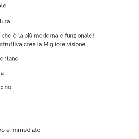
ale
tura
iche è la più moderna e funzionale!
struttiva crea la Migliore visione
Lontano
ia
icino
eo e immediato