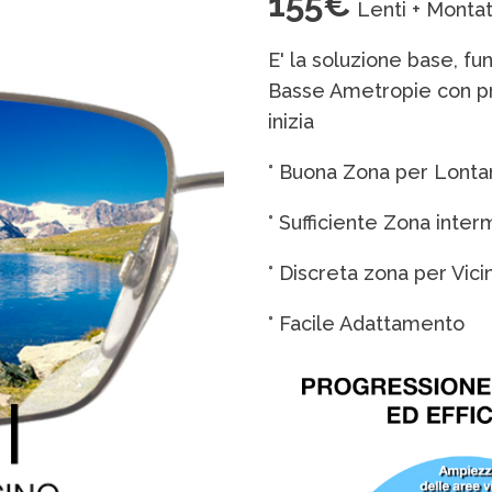
155€
Lenti + Monta
E' la soluzione base, f
Basse Ametropie con pr
inizia
° Buona Zona per Lonta
° Sufficiente Zona inte
° Discreta zona per Vici
° Facile Adattamento