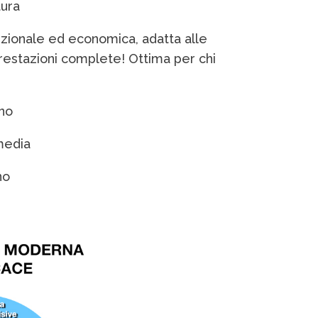
tura
unzionale ed economica, adatta alle
estazioni complete! Ottima per chi
no
rmedia
no