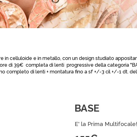
n celluloide e in metallo, con un design studiato appositam
re di 39€ completa di lenti progressive della categoria "BASE
no completo di lenti + montatura fino a sf +/-3 cil +/-1 dt. de
BASE
E' la Prima Multifocale