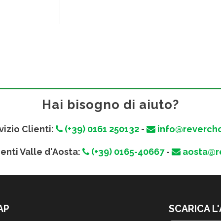
Hai bisogno di aiuto?
vizio Clienti:
(+39) 0161 250132
-
info@revercho
ienti Valle d'Aosta:
(+39) 0165-40667
-
aosta@re
AP
SCARICA L