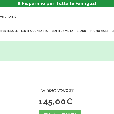
Il Risparmio per Tutta la Famiglia!
erchon.it
FFERTE SOLE
LENTI A CONTATTO
LENTI DA VISTA
BRAND
PROMOZIONI
S
Twinset Vtw007
145,00€