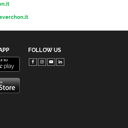
n.it
verchon.it
'APP
FOLLOW US