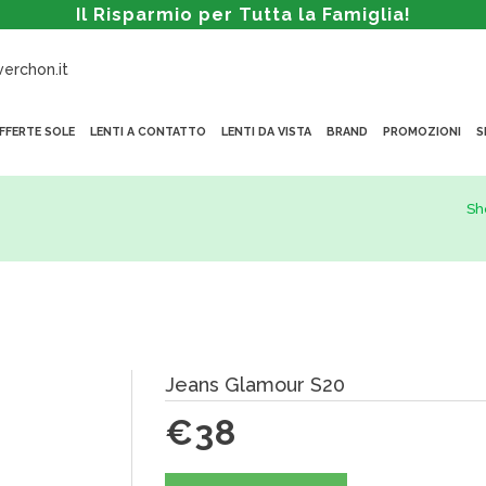
Il Risparmio per Tutta la Famiglia!
erchon.it
FFERTE SOLE
LENTI A CONTATTO
LENTI DA VISTA
BRAND
PROMOZIONI
S
Sh
Jeans Glamour S20
€38