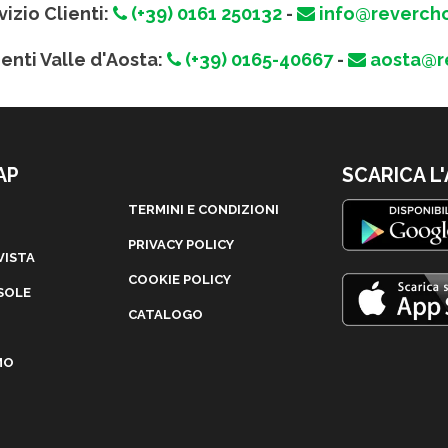
vizio Clienti:
(+39) 0161 250132
-
info@revercho
ienti Valle d'Aosta:
(+39) 0165-40667
-
aosta@re
AP
SCARICA L
TERMINI E CONDIZIONI
PRIVACY POLICY
VISTA
COOKIE POLICY
SOLE
CATALOGO
MO