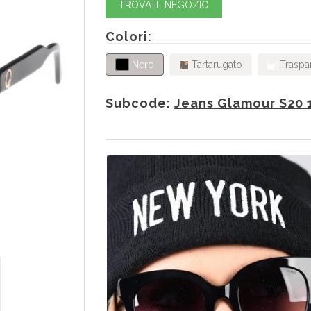
TROVA IL NEGOZIO
Colori:
Nero
Tartarugato
Traspa
Subcode:
Jeans Glamour S20 