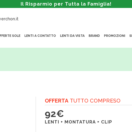
Il Risparmio per Tutta la Famiglia!
erchon.it
FFERTE SOLE
LENTI A CONTATTO
LENTI DA VISTA
BRAND
PROMOZIONI
S
O
FFERTA
TUTTO COMPRESO
92€
LENTI + MONTATURA + CLIP