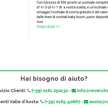
Con il prezzo di 92€ avrete un occhiale completo 
sf +/-3 cil +/-1 dt. a vostra scelta, e un'occhial
omaggio.l'occhiale di scorta gratuito è del valore
delle linee di occhiali baby boom, junior disponib
vuoi
Scopri di più >>
Hai bisogno di aiuto?
vizio Clienti:
(+39) 0161 250132
-
info@revercho
ienti Valle d'Aosta:
(+39) 0165-40667
-
aosta@re