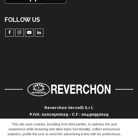
FOLLOW US
Reverchon Vercelli S.r.l.
P.IVA: 02010500029 - C.F.: 00490950029
Registro imprese di Vercelli R.E.A. 124012 VC
This site uses cookies, including from third parties, to optimize the user
PEC: vercelli@pec.reverchon.it
experience while browsing and allow basic functionality; collect anonymous
statistics; profile the user to send him advertising in line with his preferences.
Credits:
Firenze Web Division