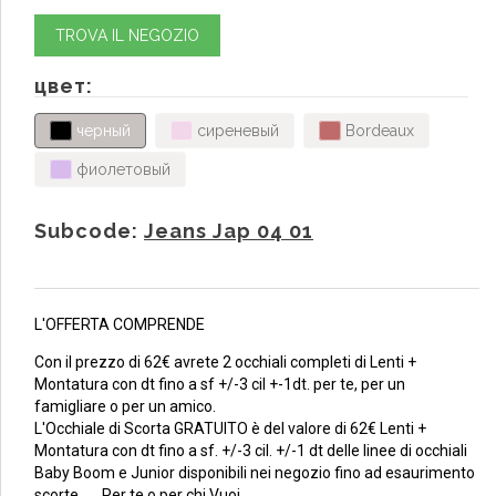
TROVA IL NEGOZIO
цвет:
черный
сиреневый
Bordeaux
фиолетовый
Subcode:
Jeans Jap 04 01
L'OFFERTA COMPRENDE
Con il prezzo di 62€ avrete 2 occhiali completi di Lenti +
Montatura con dt fino a sf +/-3 cil +-1dt. per te, per un
famigliare o per un amico.
L'Occhiale di Scorta GRATUITO è del valore di 62€ Lenti +
Montatura con dt fino a sf. +/-3 cil. +/-1 dt delle linee di occhiali
Baby Boom e Junior disponibili nei negozio fino ad esaurimento
scorte ... Per te o per chi Vuoi