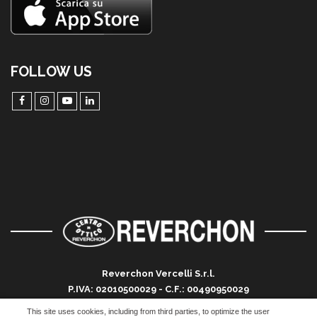
FOLLOW US
Reverchon Vercelli S.r.l.
P.IVA: 02010500029 - C.F.: 00490950029
Registro imprese di Vercelli R.E.A. 124012 VC
This site uses cookies, including from third parties, to optimize the user