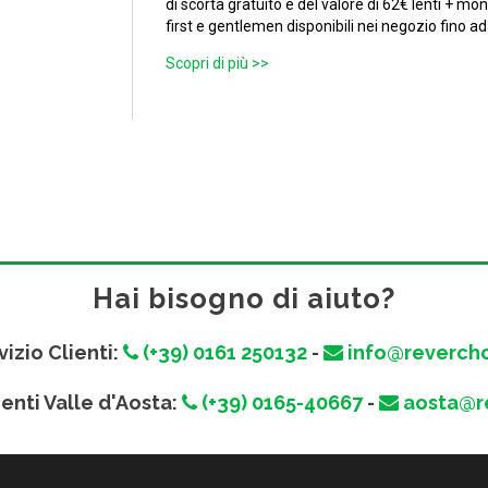
di scorta gratuito è del valore di 62€ lenti + monta
first e gentlemen disponibili nei negozio fino ad
Scopri di più >>
Hai bisogno di aiuto?
vizio Clienti:
(+39) 0161 250132
-
info@revercho
ienti Valle d'Aosta:
(+39) 0165-40667
-
aosta@re