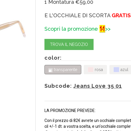
1 Montatura €59,00
E L'OCCHIALE DI SCORTA
GRATIS
Scopri la promozione
>>
TROVA IL NEGOZIO
color:
transparente
rosa
azul
Subcode:
Jeans Love 35 01
LA PROMOZIONE PREVEDE:
Con il prezzo di 82€ avrete un occhiale completo
cil +/-1 dt. a vostra scelta, e un'occhiale compl