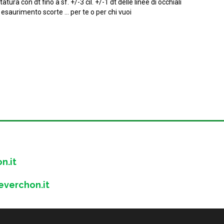
tura con dt fino a sf. +/-3 cil. +/-1 dt delle linee di occhiali
 esaurimento scorte ... per te o per chi vuoi
n.it
verchon.it