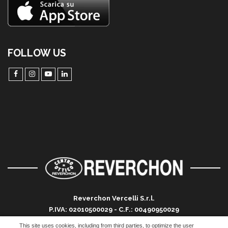
FOLLOW US
Reverchon Vercelli S.r.l.
P.IVA: 02010500029 - C.F.: 00490950029
Registro imprese di Vercelli R.E.A. 124012 VC
This site uses cookies, including from third parties, to optimize the user