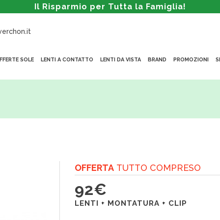
Il Risparmio per Tutta la Famiglia!
erchon.it
FFERTE SOLE
LENTI A CONTATTO
LENTI DA VISTA
BRAND
PROMOZIONI
S
O
FFERTA
TUTTO COMPRESO
92€
LENTI + MONTATURA + CLIP