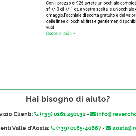
Con il prezzo di 92€ avrete un occhiale completo 
sf +/-3 cil +/-1 dt. a vostra scelta, e un'occhial
omaggio.l'occhiale di scorta gratuito è del valore
delle linee di occhiali first e gentlemen disponib
vuoi
Scopri di più >>
Hai bisogno di aiuto?
vizio Clienti:
(+39) 0161 250132
-
info@revercho
ienti Valle d'Aosta:
(+39) 0165-40667
-
aosta@re