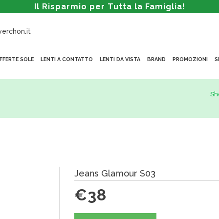
Il Risparmio per Tutta la Famiglia!
erchon.it
FFERTE SOLE
LENTI A CONTATTO
LENTI DA VISTA
BRAND
PROMOZIONI
S
Sh
Jeans Glamour S03
€38